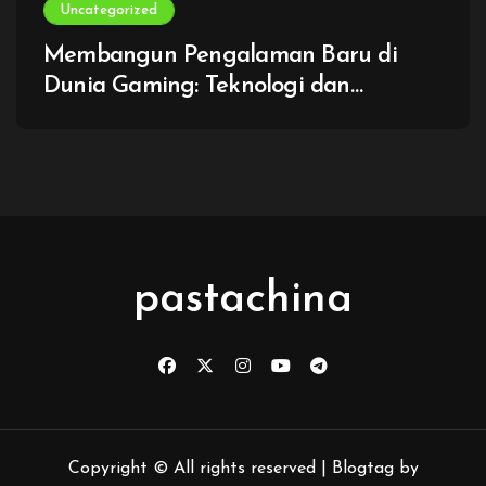
Uncategorized
Membangun Pengalaman Baru di
Dunia Gaming: Teknologi dan
Imajinasi Tanpa Batas
pastachina
Copyright © All rights reserved
|
Blogtag
by