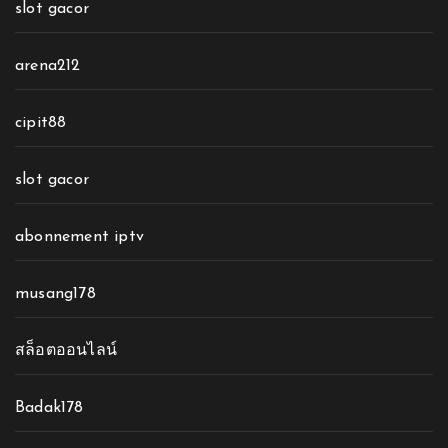
slot gacor
arena212
cipit88
slot gacor
abonnement iptv
musang178
สล็อตออนไลน์
Badak178