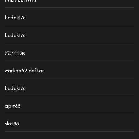
สล็อตออนไลน์
badak178
badak178
汽水音乐
warkop69 daftar
badak178
cipit88
slot88