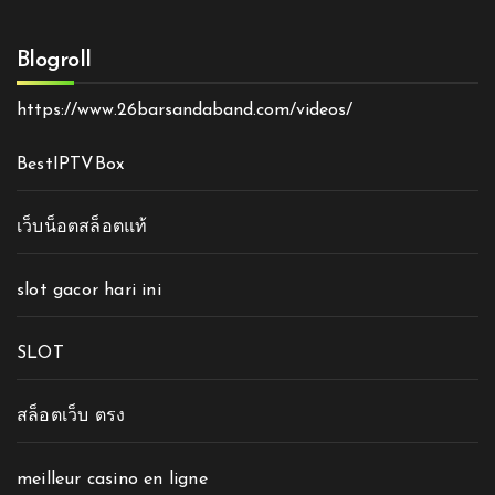
Blogroll
https://www.26barsandaband.com/videos/
BestIPTVBox
เว็บน็อตสล็อตแท้
slot gacor hari ini
SLOT
สล็อตเว็บ ตรง
meilleur casino en ligne