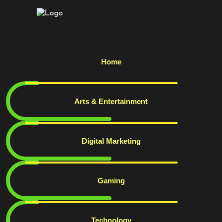
Home
Arts & Entertainment
Digital Marketing
Gaming
Technology