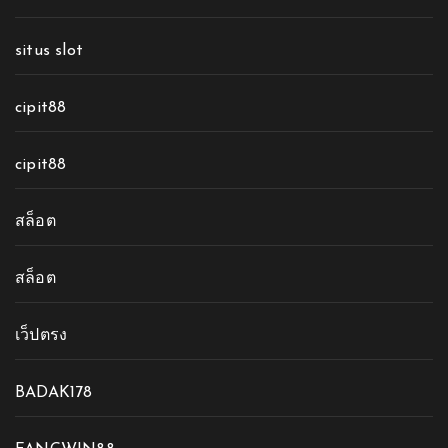
situs slot
cipit88
cipit88
สล็อต
สล็อต
เว็ปตรง
BADAK178