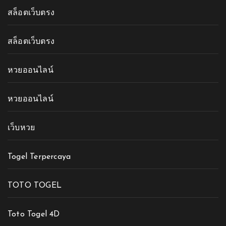
สล็อตเว็บตรง
สล็อตเว็บตรง
หวยออนไลน์
หวยออนไลน์
เว็บหวย
Togel Terpercaya
TOTO TOGEL
Toto Togel 4D