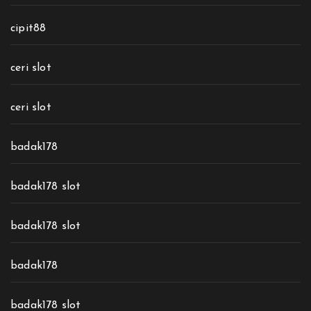
cipit88
ceri slot
ceri slot
badak178
badak178 slot
badak178 slot
badak178
badak178 slot