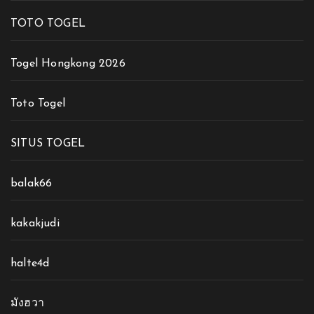
TOTO TOGEL
Togel Hongkong 2026
Toto Togel
SITUS TOGEL
balak66
kakakjudi
halte4d
มังฮวา