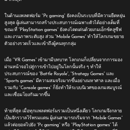
ในด้านแพลตฟอร์ม “Pc gaming” ยังคงเป็นระบบที่มีความยืดหยุ่น
สูงสุด ผู้เล่นสามารถสร้างประสบการณ์เฉพาะตัวได้อย่างเต็มที่
ขณะที่ “PlayStation games” ยังคงโดดเด่นด้วยเกมเอ็กซ์คลูซีฟ
และงานภาพระดับสูง ส่วน “Mobile Games” ทำให้โลกเกมขยาย
ตัวอย่างรวดเร็วและเข้าถึงผู้คนทุกกลุ่ม
เมื่อ “VR Games” เข้ามามีบทบาท โลกเกมก็เปลี่ยนจากการมอง
ผ่านหน้าจอไปสู่การเข้าไปอยู่ในโลกนั้นจริง ๆ ทำให้
ประสบการณ์ของ “Battle Royale”, “Strategy Games” และ
“Sports games” มีความสมจริงมากขึ้นอย่างมหาศาล และเมื่อ
รวมกับ “Console games” ก็ยิ่งทำให้ระบบนิเวศของเกมสมบูรณ์
และเชื่อมโยงกันมากขึ้น
ท้ายที่สุด เมื่อทุกแพลตฟอร์มรวมเป็นหนึ่งเดียว โลกเกมจึงกลาย
เป็นจักรวาลไร้พรมแดน ผู้เล่นสามารถเริ่มจาก “Mobile Games”
แล้วต่อยอดไปยัง “Pc gaming” หรือ “PlayStation games” ได้