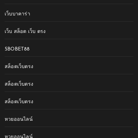
เว็บบาคาร่า
เว็บ สล็อต เว็บ ตรง
SBOBET88
สล็อตเว็บตรง
สล็อตเว็บตรง
สล็อตเว็บตรง
หวยออนไลน์
หวยออนไลน์