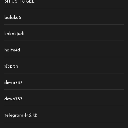
SITUS TOGEL
balak66
kakakjudi
halte4d
มังฮวา
dewa787
dewa787
telegram中文版