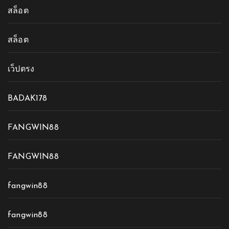
สล็อต
สล็อต
เว็ปตรง
BADAK178
FANGWIN88
FANGWIN88
fangwin88
fangwin88