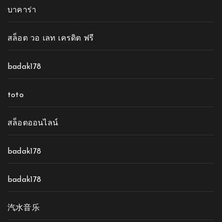
บาคาร่า
สล็อต วอ เลท เครดิต ฟรี
badak178
toto
สล็อตออนไลน์
badak178
badak178
汽水音乐