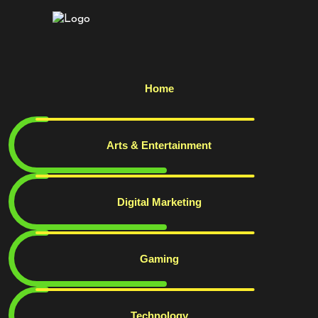
Home
Arts & Entertainment
Digital Marketing
Gaming
Technology