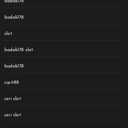
badak178
badak178
slot
badak178 slot
badak178
cipit88
ceri slot
ceri slot