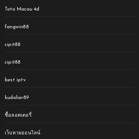
Toto Macau 4d
fangwin88
cipit88
cipit88
best iptv
kudaliar89
ซื้อลอตเตอรี่
เว็บหวยออนไลน์