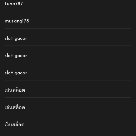
tuna787
musang178
slot gacor
slot gacor
slot gacor
เล่นสล็อต
เล่นสล็อต
เว็บสล็อต