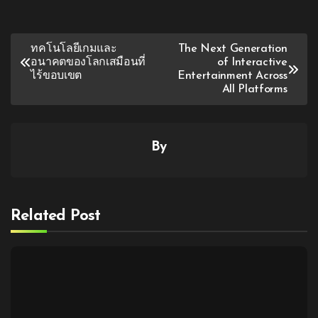
Post
ทคโนโลยีเกมและ
The Next Generation
อนาคตของโลกเสมือนที่
of Interactive
navigation
ไร้ขอบเขต
Entertainment Across
All Platforms
By
Related Post