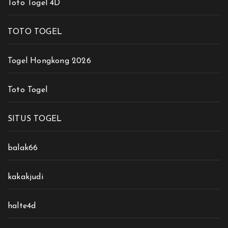
Toto Togel 4D
TOTO TOGEL
Togel Hongkong 2026
Toto Togel
SITUS TOGEL
balak66
kakakjudi
halte4d