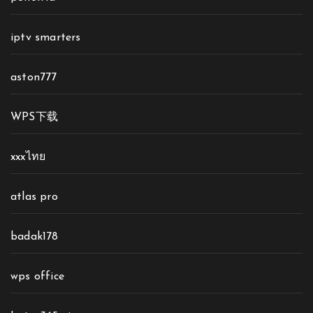
iptv smarters
aston777
WPS下载
xxxไทย
atlas pro
badak178
wps office