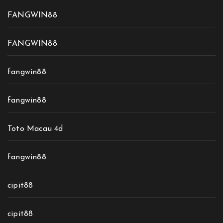
FANGWIN88
FANGWIN88
fangwin88
fangwin88
Toto Macau 4d
fangwin88
cipit88
cipit88