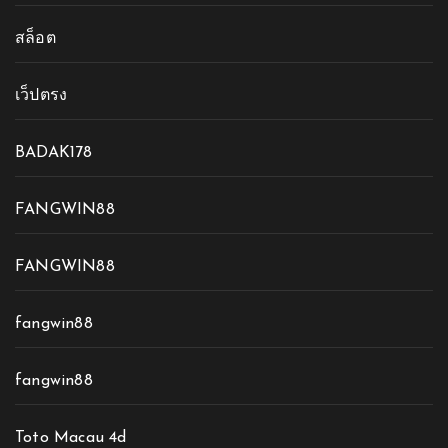
สล็อต
เว็ปตรง
BADAK178
FANGWIN88
FANGWIN88
fangwin88
fangwin88
Toto Macau 4d