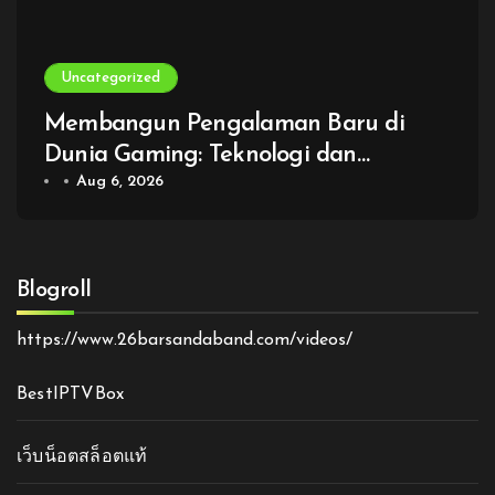
Uncategorized
Membangun Pengalaman Baru di
Dunia Gaming: Teknologi dan
Imajinasi Tanpa Batas
Aug 6, 2026
Blogroll
https://www.26barsandaband.com/videos/
BestIPTVBox
เว็บน็อตสล็อตแท้