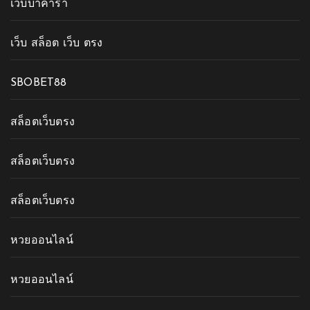
เว็บบาคาร่า
เว็บ สล็อต เว็บ ตรง
SBOBET88
สล็อตเว็บตรง
สล็อตเว็บตรง
สล็อตเว็บตรง
หวยออนไลน์
หวยออนไลน์