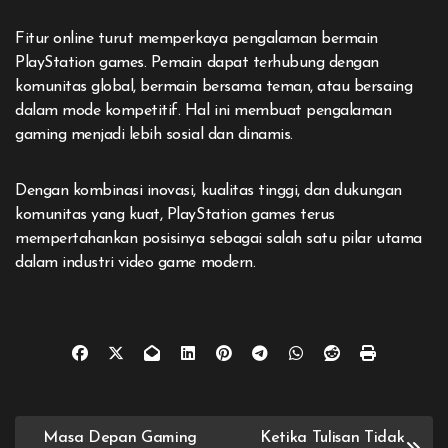
Fitur online turut memperkaya pengalaman bermain
PlayStation games. Pemain dapat terhubung dengan
komunitas global, bermain bersama teman, atau bersaing
dalam mode kompetitif. Hal ini membuat pengalaman
gaming menjadi lebih sosial dan dinamis.
Dengan kombinasi inovasi, kualitas tinggi, dan dukungan
komunitas yang kuat, PlayStation games terus
mempertahankan posisinya sebagai salah satu pilar utama
dalam industri video game modern.
Post
Masa Depan Gaming
Ketika Tulisan Tidak