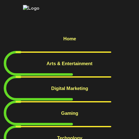
Home
Arts & Entertainment
Digital Marketing
Gaming
Technology