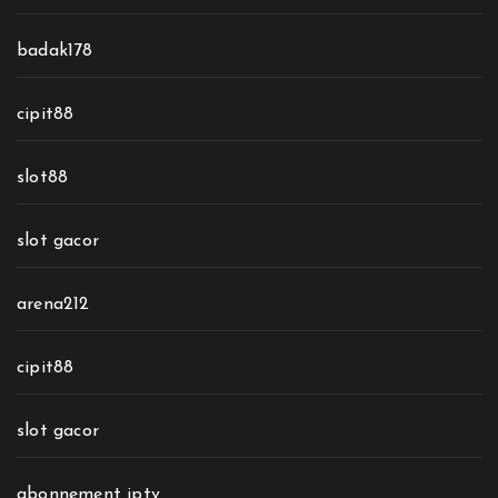
badak178
cipit88
slot88
slot gacor
arena212
cipit88
slot gacor
abonnement iptv