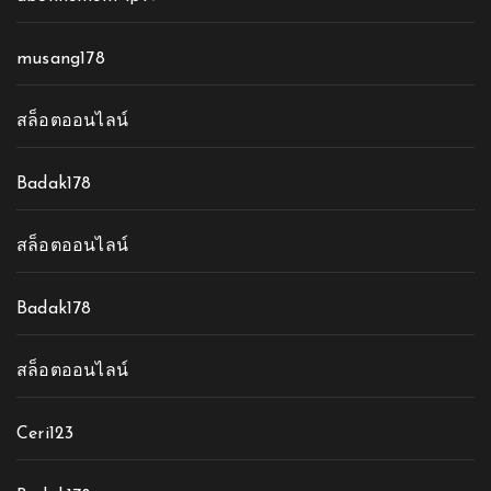
musang178
สล็อตออนไลน์
Badak178
สล็อตออนไลน์
Badak178
สล็อตออนไลน์
Ceri123