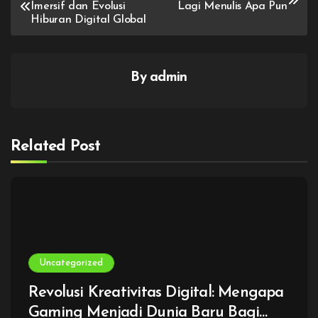
Imersif dan Evolusi
Lagi Menulis Apa Pun
navigation
Hiburan Digital Global
By
admin
Related Post
Uncategorized
Revolusi Kreativitas Digital: Mengapa
Gaming Menjadi Dunia Baru Bagi