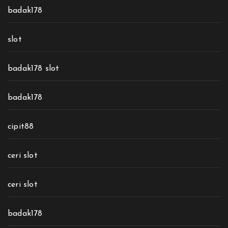
badak178
slot
badak178 slot
badak178
cipit88
ceri slot
ceri slot
badak178