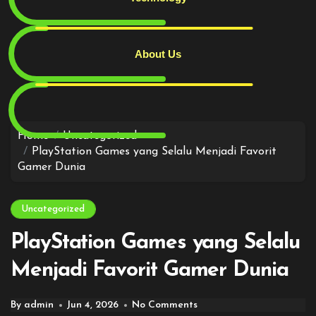
About Us
Skip
to
content
Home
Uncategorized
PlayStation Games yang Selalu Menjadi Favorit
Gamer Dunia
Uncategorized
PlayStation Games yang Selalu
Menjadi Favorit Gamer Dunia
By admin
Jun 4, 2026
No Comments